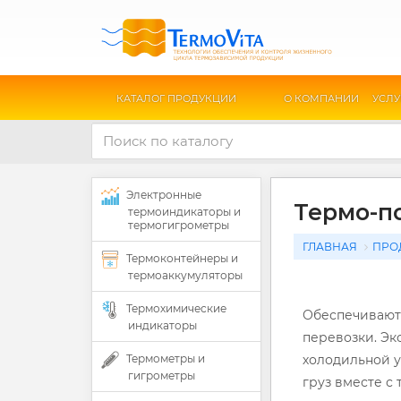
КАТАЛОГ ПРОДУКЦИИ
О КОМПАНИИ
УСЛУ
Электронные
Термо-п
термоиндикаторы и
термогигрометры
ГЛАВНАЯ
ПРО
Термоконтейнеры и
термоаккумуляторы
Термохимические
Обеспечивают
индикаторы
перевозки. Эк
Термометры и
холодильной у
гигрометры
груз вместе с