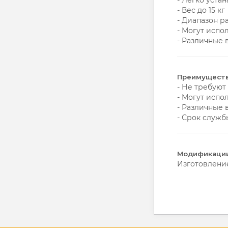
- Легко уста
- Вес до 15 кг
- Диапазон р
- Могут испо
- Различные 
Преимуществ
- Не требуют
- Могут испо
- Различные 
- Срок служб
Модификации
Изготовление