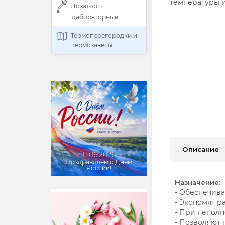
температуры и
Дозаторы
лабораторные
Термоперегородки и
термозавесы
Описание
11.06.2026
Поздравляем с Днём
России!
Назначение:
- Обеспечив
- Экономят р
- При неполн
- Позволяют 