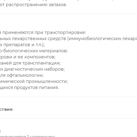
ют распространению запахов.
и применяются при транспортировке:
ьных лекарственных средств (иммунобиологических лекар
препаратов и т.п.);
о-биологических материалов;
крови и ее компонентов;
тканей для трансплантации;
х диагностических наборов;
для офтальмологии;
 химической промышленности;
щихся продуктов питания.
ствия:
: