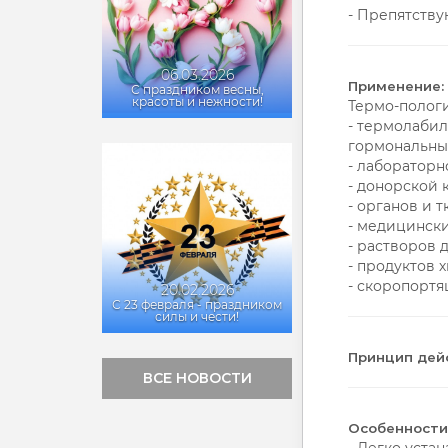
- Препятству
06.03.2026
Применение:
С праздником весны,
красоты и нежности!
Термо-полог
- термолабил
гормональных 
- лабораторн
- донорской 
- органов и 
- медицински
- растворов 
- продуктов
- скоропортя
20.02.2026
С 23 февраля - праздником
силы и чести!
Принцип дей
ВСЕ НОВОСТИ
Особенности