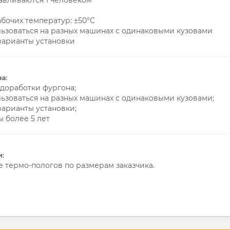
навливаются 1 человеком
абочих температур: ±50°С
льзоваться на разных машинах с одинаковыми кузовами
варианты установки
а:
 доработки фургона;
льзоваться на разных машинах с одинаковыми кузовами;
варианты установки;
ы более 5 лет
:
 термо-пологов по размерам заказчика.