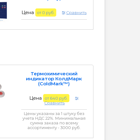
Цена
от 0 руб.
Сравнить
Термохимический
индикатор КолдМарк
(ColdMark™)
Цена
от 640 руб.
Сравнить
Цены указаны за 1 штуку без
учета НДС 22%. Минимальная
сумма заказа по всему
ассортименту - 3000 руб.