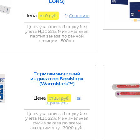
LONG)
Цена
от 0 руб.
Сравнить
Цены указаны за 1 штуку без
учета НДС 22%. Минимальная
партия заказа по данной
позиции - 500шт.
Термохимический
индикатор ВомМарк
(WarmMark™)
Цена
от 351 руб.
Сравнить
Цены указаны за 1 штуку без
учета НДС 22%. Минимальная
сумма заказа по всему
ассортименту - 3000 руб.