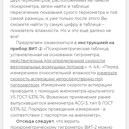
двух термометров, расположенных на панели
психрометра, затем найти в таблице
пересечение показаний сухого термометра и той
самой разницы, и уже только после этого Вы
сможете найти ту самую цифру в таблице –
показатель влажности. Но и это ещё далеко не
всё!
Предлагаем ознакомиться
с инструкцией на
прибор ВИТ-2:
«Психрометрическая таблица,
установленная на основании гигрометра,
действительна для определенной скорости
вертикальных воздушных потоков
.». п. 4.6.: «Перед
измерением относительной влажности
измерьте
скорость аспирации непосредственно под
гигрометром
. Измерение скорости аспирации
проводите с помощью анемометра крыльчатого
У5 ГОСТ 6376-74. Возможно применение ранее
выпускавшегося анемометра АСО-3, тип Б ГОСТ
6376-52. Порядок проведения измерения - в
соответствии с паспортом на анемометр».
Отсюда следует
, что верить
психрометрическому гигрометру ВИТ-2
можно