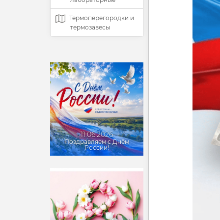
Термоперегородки и
термозавесы
11.06.2026
Поздравляем с Днём
России!