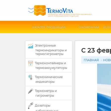
КАТАЛОГ ПРОДУКЦИИ
О КОМПАНИИ
УСЛУ
Электронные
С 23 фев
термоиндикаторы и
термогигрометры
ГЛАВНАЯ
НОВ
Термоконтейнеры и
термоаккумуляторы
Термохимические
индикаторы
Термометры и
гигрометры
Дозаторы
лабораторные